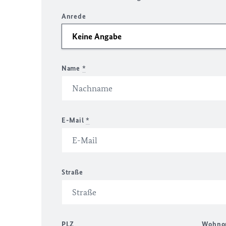
Anrede
Name
*
E-Mail
*
Straße
PLZ
Wohno