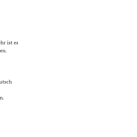
hr ist es
en.
eutsch
n.