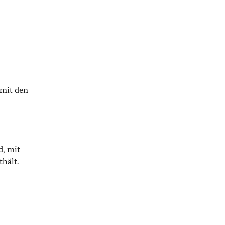
 mit den
d, mit
thält.