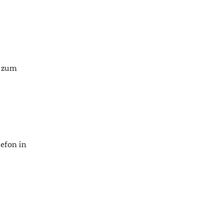
n zum
lefon in