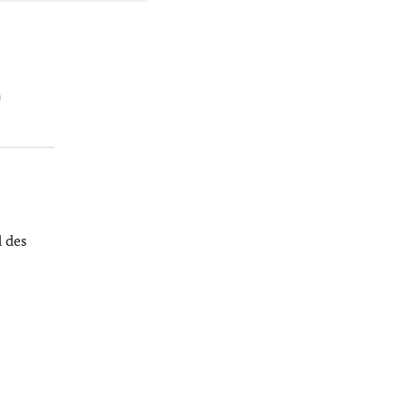
n
 des