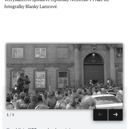
fotografky Blanky Lamrové.
1
/
9