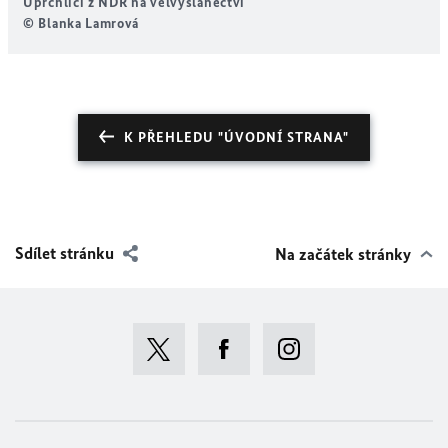
Uprchlíci z NDR na velvyslanectví
U
© Blanka Lamrová
K PŘEHLEDU "ÚVODNÍ STRANA"
Sdílet stránku
Na začátek stránky