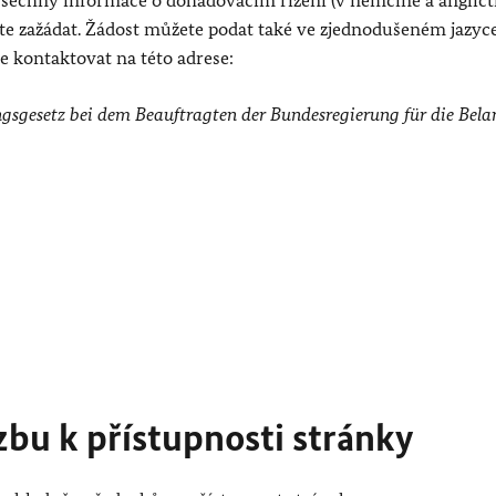
šechny informace o dohadovacím řízení (v němčině a angličti
žete zažádat. Žádost můžete podat také ve zjednodušeném jazyc
 kontaktovat na této adrese:
ngsgesetz bei dem Beauftragten der Bundesregierung für die Bel
bu k přístupnosti stránky