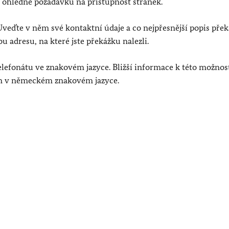
 ohledně požadavků na přístupnost stránek.
 Uveďte v něm své kontaktní údaje a co nejpřesnější popis přek
adresu, na které jste překážku nalezli.
lefonátu ve znakovém jazyce. Bližší informace k této možnos
en v německém znakovém jazyce.