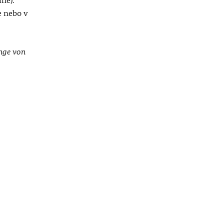
ně).
e nebo v
ange von