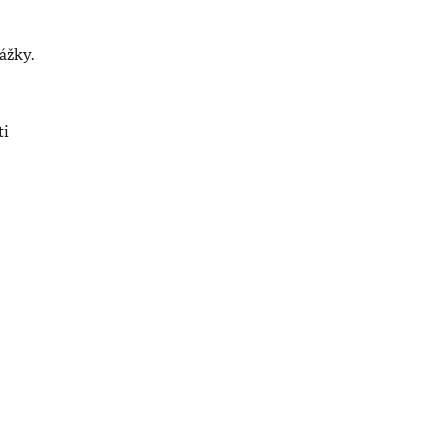
ážky.
ti