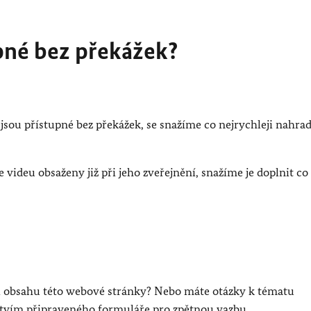
upné bez překážek?
sou přístupné bez překážek, se snažíme co nejrychleji nahrad
e videu obsaženy již při jeho zveřejnění, snažíme je doplnit co
sti obsahu této webové stránky? Nebo máte otázky k tématu
ctvím připraveného formuláře pro zpětnou vazbu.