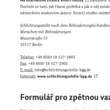
Na internetové stránce smírčí služby
naleznete v
Dočtete se tam, jak řízení probíhá a jak o něj mů
německém znakovém jazyce. Smírčí službu můžete
Schlichtungsstelle nach dem Behindertengleichstellu
Menschen mit Behinderungen
Mauerstraße 53
10117 Berlin
Telefon
: +49 (0)30 18 527-2805
Fax
: +49 (0)30 18 527-2901
E-mail:
info@schlichtungsstelle-bgg.de
Internet:
www.schlichtungsstelle-bgg.de
Formulář pro zpětnou vaz