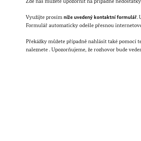
Zde nás můžete upozornit na případné nedostatky
Využijte prosím
níže uvedený kontaktní formulář
.
Formulář automaticky odešle přesnou internetovou 
Překážky můžete případně nahlásit také pomocí te
naleznete . Upozorňujeme, že rozhovor bude ved