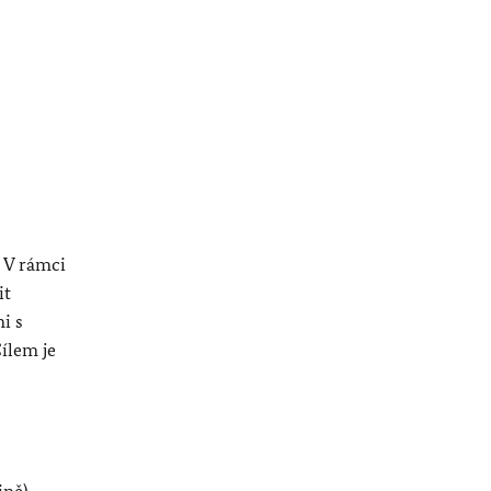
 V rámci
it
i s
ílem je