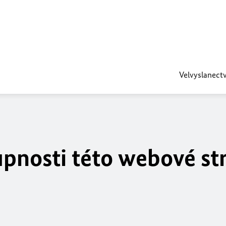
Velvyslanectv
upnosti této webové st