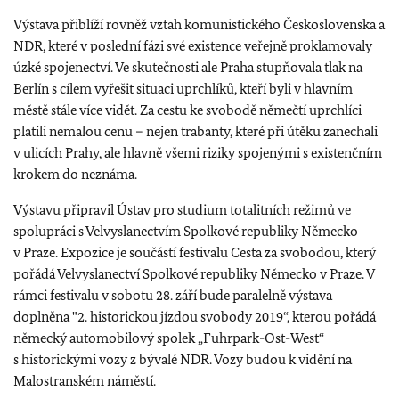
Výstava přiblíží rovněž vztah komunistického Československa a
NDR, které v poslední fázi své existence veřejně proklamovaly
úzké spojenectví. Ve skutečnosti ale Praha stupňovala tlak na
Berlín s cílem vyřešit situaci uprchlíků, kteří byli v hlavním
městě stále více vidět. Za cestu ke svobodě němečtí uprchlíci
platili nemalou cenu – nejen trabanty, které při útěku zanechali
v ulicích Prahy, ale hlavně všemi riziky spojenými s existenčním
krokem do neznáma.
Výstavu připravil Ústav pro studium totalitních režimů ve
spolupráci s Velvyslanectvím Spolkové republiky Německo
v Praze. Expozice je součástí festivalu Cesta za svobodou, který
pořádá Velvyslanectví Spolkové republiky Německo v Praze. V
rámci festivalu v sobotu 28. září bude paralelně výstava
doplněna "2. historickou jízdou svobody 2019“, kterou pořádá
německý automobilový spolek „Fuhrpark-Ost-West“
s historickými vozy z bývalé NDR. Vozy budou k vidění na
Malostranském náměstí.