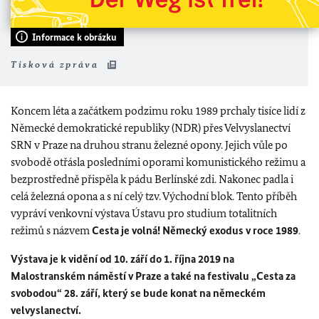
Informace k obrázku
Tisková zpráva
Koncem léta a začátkem podzimu roku 1989 prchaly tisíce lidí z
Německé demokratické republiky (NDR) přes Velvyslanectví
SRN v Praze na druhou stranu železné opony. Jejich vůle po
svobodě otřásla posledními oporami komunistického režimu a
bezprostředně přispěla k pádu Berlínské zdi. Nakonec padla i
celá železná opona a s ní celý tzv. Východní blok. Tento příběh
vypráví venkovní výstava Ústavu pro studium totalitních
režimů s názvem
Cesta je volná! Německý exodus v roce 1989
.
Výstava je k vidění od 10. září do 1. října 2019 na
Malostranském náměstí v Praze a také na festivalu „Cesta za
svobodou“ 28. září, který se bude konat na německém
velvyslanectví.