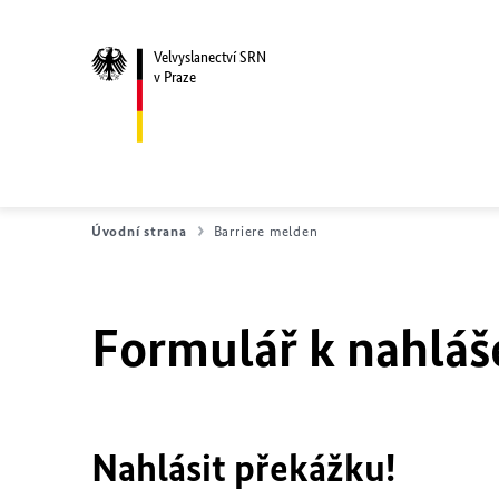
Velvyslanectví SRN
v Praze
Úvodní strana
Barriere melden
Formulář k nahláše
Nahlásit překážku!