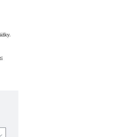
ážky.
ti