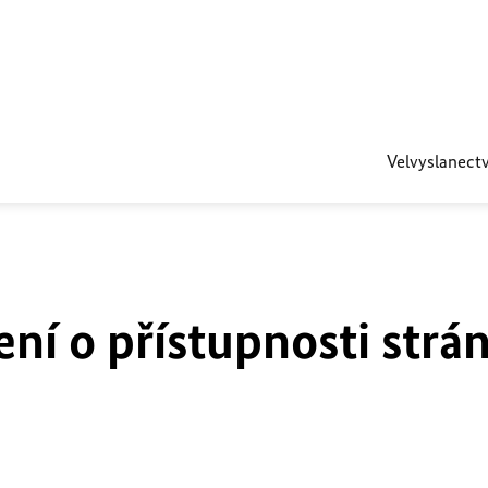
Velvyslanectv
ní o přístupnosti strá