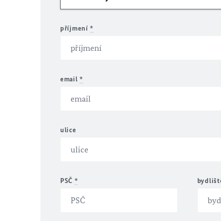
příjmení
*
email
*
ulice
PSČ
*
bydliš