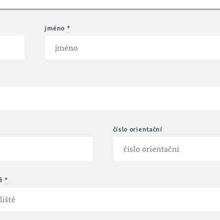
jméno
*
číslo orientační
tě
*