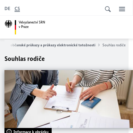
DE
CS
Velvyslanectví SRN
v Praze
Pasy, občanské průkazy a průkazy elektronické totožnosti
Souhlas rodiče
Souhlas rodiče
Informace k obrázku