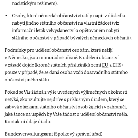
nacistickým režimem).
Osoby, které německé občanství ztratily např. v důsledku
nabytí jiného státního občanství na vlastní žádost (viz
informační leták velvyslanectví o opětovaném nabytí
státního občanství v případě bývalých německých občanů).
Podmínky pro udělení občanství osobám, které nežijí
v Německu, jsou mimořádně přísné. K udělení občanství
v zásadě dojde (kromě státních příslušníků zemí
EU
a EHS)
pouze v případě, že se daná osoba vzdá dosavadního státního
občanství jiného státu.
Pokud se Vás žádná z výše uvedených výjimečných okolností
netýká, zkonzultujte nejdříve s příslušným úřadem, který se
zabývá otázkami státního občanství osob žijících v zahraničí,
jaké šance na úspěch by Vaše žádost o udělení občanství měla.
Kontaktní údaje úřadu:
Bundesverwaltungsamt (Spolkový správní úřad)