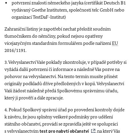
potvrzení znalosti německého jazyka (certifikát Deutsch B1
vydávaný Goethe Institutem, společností telc GmbH nebo
organizací TestDaF-Institut)
Zahraniční listiny je zapotřebí nechat přeložit soudním
tlumočníkem do němčiny, pokud nejsou opatřeny
vícejazyčným standardním formulářem podle nařízení
EU
2016/1191.
3. Velvyslanectví Vaše poklady zkontroluje, v případě potřeby si
vyžádá další potvrzení či informace a následně Vás pozve na
pohovor na velvyslanectví. Na tento termín musíte přinést
originály podkladů dříve předložených v kopii. Velvyslanectví
Vaši žádost následně předá Spolkovému správnímu úřadu,
který ji prověří a dále zpracuje.
4. Pokud Spolkový správní úřad po provedení kontroly dojde
k závěru, že jsou splněny veškeré podmínky pro udělení
státního občanství, provádí se zpravidla ještě ve spolupráci
s velvyslanectvím
test pro nabytí občanství
, na který Vás