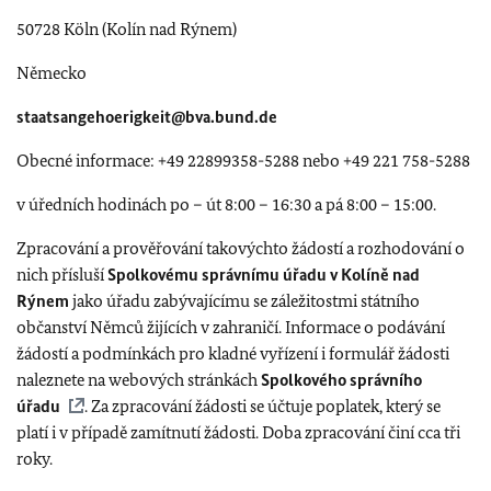
50728 Köln (Kolín nad Rýnem)
Německo
staatsangehoerigkeit@bva.bund.de
Obecné informace: +49 22899358-5288 nebo +49 221 758-5288
v úředních hodinách po – út 8:00 – 16:30 a pá 8:00 – 15:00.
Zpracování a prověřování takovýchto žádostí a rozhodování o
nich přísluší
Spolkovému správnímu úřadu v Kolíně nad
Rýnem
jako úřadu zabývajícímu se záležitostmi státního
občanství Němců žijících v zahraničí. Informace o podávání
žádostí a podmínkách pro kladné vyřízení i formulář žádosti
naleznete na webových stránkách
Spolkového správního
úřadu
. Za zpracování žádosti se účtuje poplatek, který se
platí i v případě zamítnutí žádosti. Doba zpracování činí cca tři
roky.