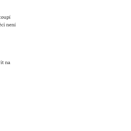
toupí
ěci není
it na