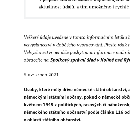
aktuálnost údajů, a tím umožněno i rychl
Veškeré údaje uvedené v tomto informačním letáku by
velvyslanectví v době jeho vypracování. Přesto
Velvyslanectví nemůže poskytnout informace nad rá
obracejte na
Spolkový správní úřad v Kolíně nad R
Stav: srpen 2021
Osoby, které měly dříve německé státní občanství, a
německými státními občany, pokud o německé občans
květnem 1945 z politických, rasových či náboženský
německého státního občanství podle článku 116 ods
v oblasti státního občanství.