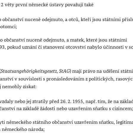
. 2 věty první německé ústavy považují také
občanství nuceně odejmuto, a otců, kteří jsou státními přís
 potomci;
 občanství nuceně odejmuto, a matek, které jsou státními
1993, pokud uznání či stanovení otcovství nabylo účinnosti v s
(
Staatsangehörigkeitsgesetz, StAG
) mají právo na udělení státn
nství v souvislosti s pronásledováním z politických, rasovýc
j nemohly získat:
daly nebo jej ztratily před 26. 2. 1955, např. tím, že na zákla
občanství na základě žádosti nebo uzavřením sňatku s cizincem
ytí německého státního občanství uzavřením sňatku, legitim
m německého národa;