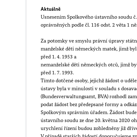
Aktuálně
Usnesením Spolkového ústavního soudu č. 2
oprávněných podle čl. 116 odst. 2 věta 1 n
Za potomky ve smyslu právní úpravy státn
manželské děti německých matek, jimž byl
před 1. 4. 1953 a
nemanželské děti německých otců, jimž by
před 1. 7. 1993.
Tímto dotčené osoby, jejichž žádost o uděle
ústavy byla v minulosti v souladu s dosava
(Bundesverwaltungsamt, BVA) rozhodl zamí
podat žádost
bez předepsané formy
a odkáza
Spolkovým správním úřadem. Žádost bude
ústavního soudu ze dne 20. května 2020 oh
urychlení řízení budou zohledněny již dřív
V případě starších žádostí doporučujeme zn