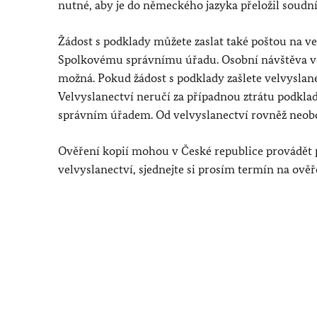
nutné, aby je do německého jazyka přeložil soudn
Žádost s podklady můžete zaslat také poštou na v
Spolkovému správnímu úřadu. Osobní návštěva velv
možná. Pokud žádost s podklady zašlete velvyslane
Velvyslanectví neručí za případnou ztrátu podkl
správním úřadem. Od velvyslanectví rovněž neobd
Ověření kopií mohou v České republice provádět po
velvyslanectví, sjednejte si prosím termín na ov