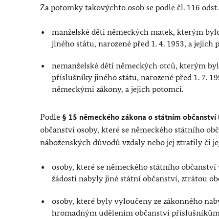
Za potomky takovýchto osob se podle čl. 116 odst
manželské děti německých matek, kterým bylo 
jiného státu, narozené před 1. 4. 1953, a jejich
nemanželské děti německých otců, kterým bylo
příslušníky jiného státu, narozené před 1. 7. 
německými zákony, a jejich potomci.
Podle
§ 15 německého zákona o státním občanství
občanství osoby, které se německého státního obča
náboženských důvodů vzdaly nebo jej ztratily či je
osoby, které se německého státního občanství vz
žádosti nabyly jiné státní občanství, ztrátou 
osoby, které byly vyloučeny ze zákonného nab
hromadným udělením občanství příslušníků