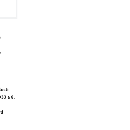
h
e
losti
33 a 8.
vd