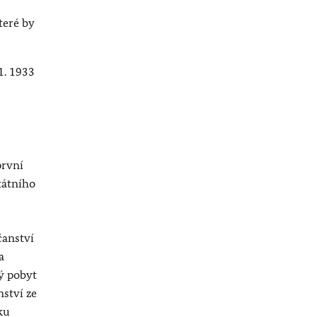
teré by
1. 1933
první
tátního
čanství
a
ý pobyt
nství ze
ku