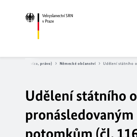
Velvyslanectví SRN
v Praze
Servis (pasy, víza, právo)
Německé občanství
Udělení státního 
Udělení státního 
pronásledovaným n
potomkům (čl. 116 