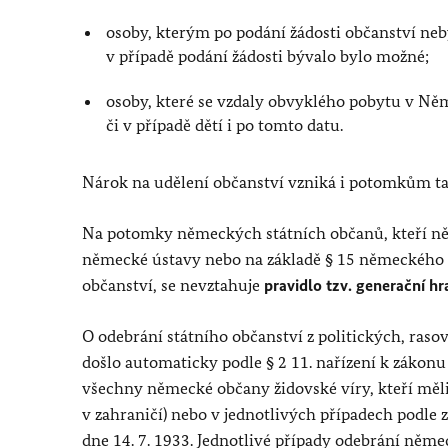
osoby, kterým po podání žádosti občanství neb
v případě podání žádosti bývalo bylo možné;
osoby, které se vzdaly obvyklého pobytu v Něme
či v případě dětí i po tomto datu.
Nárok na udělení občanství vzniká i potomkům t
Na potomky německých státních občanů, kteří něme
německé ústavy nebo na základě § 15 německého z
občanství, se nevztahuje
pravidlo tzv. generační hr
O odebrání státního občanství z politických, raso
došlo automaticky podle § 2 11. nařízení k zákonu
všechny německé občany židovské víry, kteří měli
v zahraničí) nebo v jednotlivých případech podle 
dne 14. 7. 1933. Jednotlivé případy odebrání něm