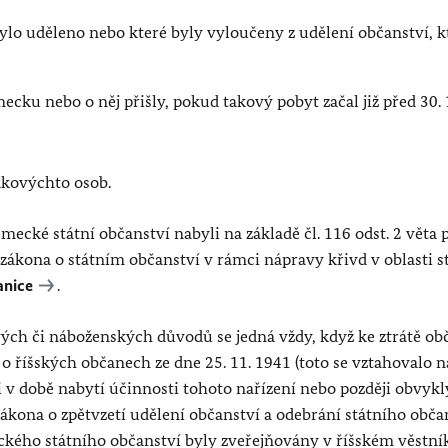
ylo uděleno nebo které byly vyloučeny z udělení občanství, k
cku nebo o něj přišly, pokud takový pobyt začal již před 30. 
akovýchto osob.
cké státní občanství nabyli na základě čl. 116 odst. 2 věta 
ákona o státním občanství v rámci nápravy křivd v oblasti s
anice
.
vých či náboženských důvodů se jedná vždy, když ke ztrátě ob
 o říšských občanech ze dne 25. 11. 1941 (toto se vztahovalo n
 v době nabytí účinnosti tohoto nařízení nebo později obvykl
zákona o zpětvzetí udělení občanství a odebrání státního obča
eckého státního občanství byly zveřejňovány v říšském věstní