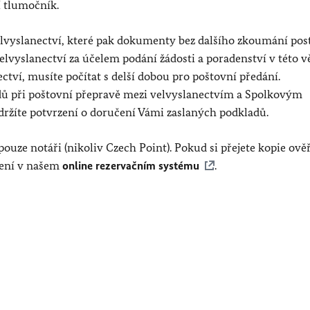
í tlumočník.
elvyslanectví, které pak dokumenty bez dalšího zkoumání pos
yslanectví za účelem podání žádosti a poradenství v této v
ctví, musíte počítat s delší dobou pro poštovní předání.
adů při poštovní přepravě mezi velvyslanectvím a Spolkovým
ržíte potvrzení o doručení Vámi zaslaných podkladů.
uze notáři (nikoliv Czech Point). Pokud si přejete kopie ověř
ěření v našem
online rezervačním systému
.