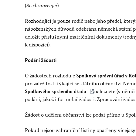
(
Reichsanzeiger
).
Rozhodující je pouze rodič nebo jeho předci, který
náboženských důvodů odebrána německá státní pří
doložit příslušnými matričními dokumenty (rodný l
k dispozici).
Podání žádosti
O žádostech rozhoduje
Spolkový správní úřad v K
pro záležitosti týkající se státního občanství Něm
Spolkového správního úřadu
naleznete (v němči
podání, jakož i formulář žádosti. Zpracování žádos
Žádost o udělení občanství lze podat přímo u Spo
Pokud nejsou zahraniční listiny opatřeny vícej