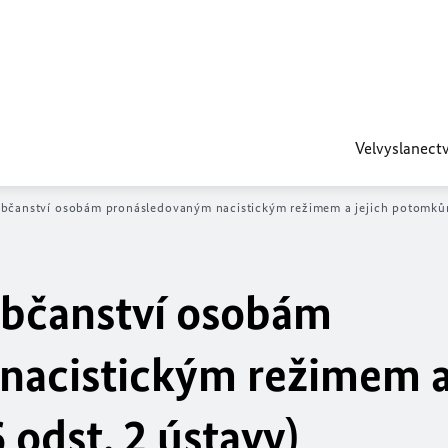
Velvyslanectv
občanství osobám pronásledovaným nacistickým režimem a jejich potomkům 
občanství osobám
acistickým režimem a 
odst. 2 ústavy)