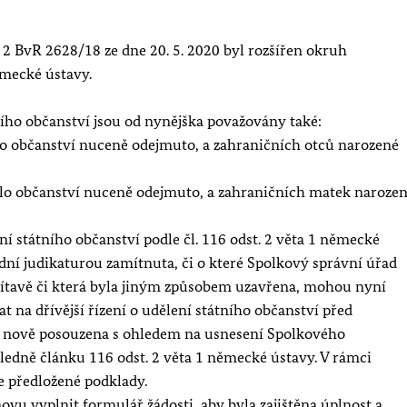
 BvR 2628/18 ze dne 20. 5. 2020 byl rozšířen okruh
ěmecké ústavy.
ího občanství jsou od nynějška považovány také:
o občanství nuceně odejmuto, a zahraničních otců narozené
lo občanství nuceně odejmuto, a zahraničních matek naroze
ní státního občanství podle čl. 116 odst. 2 věta 1 německé
dní judikaturou zamítnuta, či o které Spolkový správní úřad
tavě či která byla jiným způsobem uzavřena, mohou nyní
t na dřívější řízení o udělení státního občanství před
 nově posouzena s ohledem na usnesení Spolkového
ledně článku 116 odst. 2 věta 1 německé ústavy. V rámci
e předložené podklady.
ovu vyplnit formulář žádosti, aby byla zajištěna úplnost a