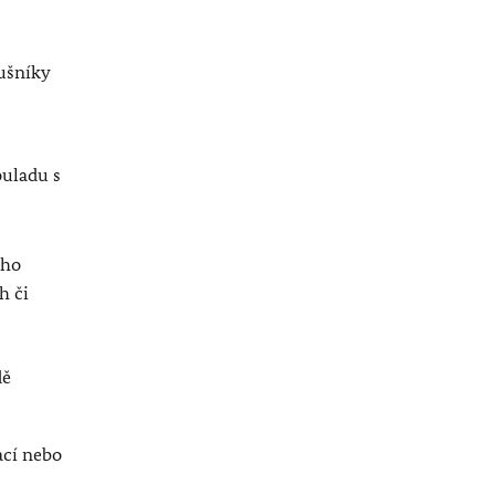
lušníky
ouladu s
ího
h či
dě
;
ací nebo