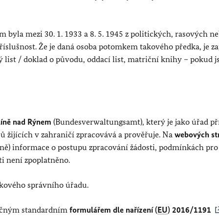
m byla mezi 30. 1. 1933 a 8. 5. 1945 z politických, rasových n
slušnost. Že je daná osoba potomkem takového předka, je za
ist / doklad o původu, oddací list, matriční knihy – pokud j
olíně nad Rýnem
(Bundesverwaltungsamt), který je jako úřad př
ců žijících v zahraničí zpracovává a prověřuje. Na
webových st
ně) informace o postupu zpracování žádosti, podmínkách pro 
ti není zpoplatněno.
lkového správního úřadu.
azyčným standardním
formulářem dle nařízení (
EU
) 2016/1191