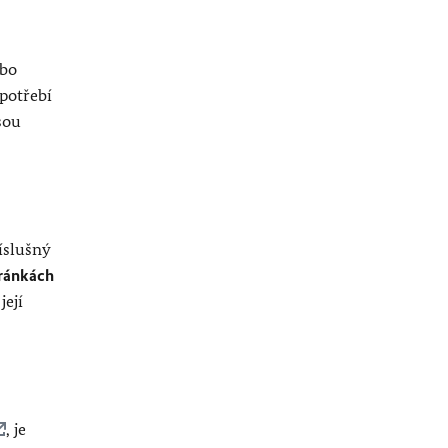
ebo
potřebí
sou
íslušný
ránkách
její
, je