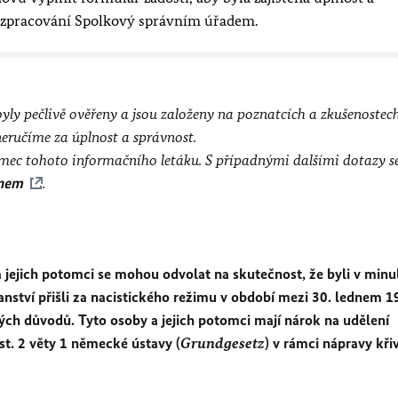
é zpracování Spolkový správním úřadem.
ly pečlivě ověřeny a jsou založeny na poznatcích a zkušenostec
 však neručíme za úplnost a správnost.
mec tohoto informačního letáku. S případnými dalšími dotazy s
ýnem
.
 jejich potomci se mohou odvolat na sku­tečnost, že byli v minu
tví přišli za nacistického režimu v období mezi 30. lednem 19
ch důvodů. Tyto osoby a jejich potomci mají nárok na udělení
t. 2 věty 1 německé ústavy (
Grundgesetz
) v rámci nápravy kři